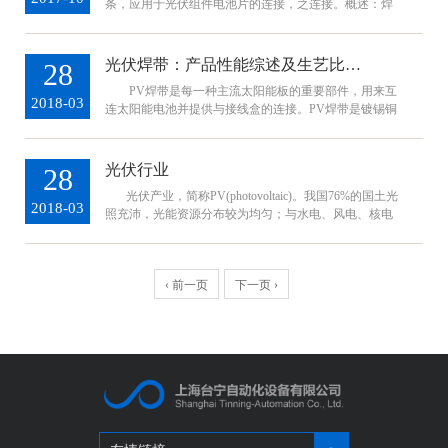
条，应用于光伏组件电池片的连接，之连接。概述：焊
带是光伏组件焊接过程中的重要原材料，焊带质量的好
坏将直接影响到光伏组件电流的收集效率，对光伏组件
的功率影响很大。焊带在串联电池片的…
光伏焊带：产品性能综述及生艺比…
28
PV焊带是每一种主流太阳能板的重要部件，用来互
2018-03
连太阳能电池并提供与接线盒的连接。PV焊带是镀锡铜
带，宽度1-6mm，厚度0.08-0.5mm，有10-30μm厚的焊剂
涂层。PV焊带的质量及其对太阳能电池的焊接是保证太
阳能板效率和持久性的重要因素。 本文…
光伏行业
28
光伏产业，简称PV(photovoltaic)。我国76%的国土光
2018-03
照充沛，光能资源分布较为均匀；与水电、风电、核电
等相比，太阳能发电没有任何排放和噪声，应用技术成
熟，安全可靠；除大规模并网发电和离网应用外，太阳
能…
‹ 前一页
下一页 ›